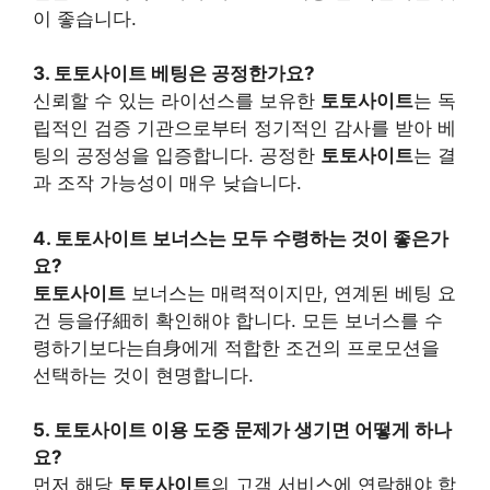
이 좋습니다.
3. 토토사이트 베팅은 공정한가요?
신뢰할 수 있는 라이선스를 보유한
토토사이트
는 독
립적인 검증 기관으로부터 정기적인 감사를 받아 베
팅의 공정성을 입증합니다. 공정한
토토사이트
는 결
과 조작 가능성이 매우 낮습니다.
4. 토토사이트 보너스는 모두 수령하는 것이 좋은가
요?
토토사이트
보너스는 매력적이지만, 연계된 베팅 요
건 등을仔細히 확인해야 합니다. 모든 보너스를 수
령하기보다는自身에게 적합한 조건의 프로모션을
선택하는 것이 현명합니다.
5. 토토사이트 이용 도중 문제가 생기면 어떻게 하나
요?
먼저 해당
토토사이트
의 고객 서비스에 연락해야 합