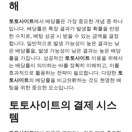
해
토토사이트
에서 배당률은 가장 중요한 개념 중 하나
입니다. 배당률은 특정 결과가 발생할 확률을 반영
한 수치로, 베팅 성공 시 받을 수 있는 금액을 결정
합니다. 일반적으로 발생 가능성이 높은 결과는 낮
은 배당률을, 발생 가능성이 낮은 결과는 높은 배당
률을 가집니다. 성공적인
토토사이트
이용을 위해서
는 배당률이 의미하는 바를 정확히 이해하고, 이를
효과적으로 활용하는 전략이 필요합니다. 다양한
토
토사이트
의 배당률을 비교分析하는 것도 현명한 베
팅을 위한 중요한 요소입니다.
토토사이트의 결제 시스
템