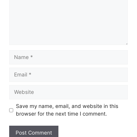
Name
Email
Website
Save my name, email, and website in this
browser for the next time I comment.