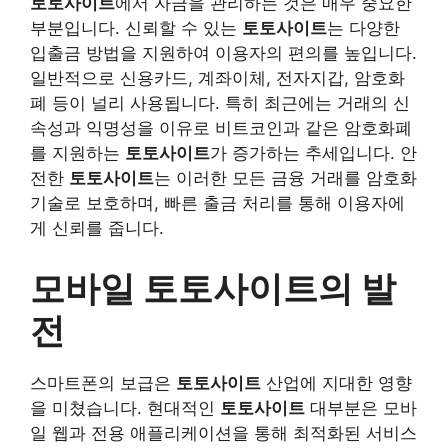
토토사이트
에서 자금을 관리하는 것은 매우 중요한
부분입니다. 신뢰할 수 있는
토토사이트
는 다양한
입출금 방법을 지원하여 이용자의 편의를 높입니다.
일반적으로 신용카드, 계좌이체, 전자지갑, 암호화
폐 등이 널리 사용됩니다. 특히 최근에는 거래의 신
속성과 익명성을 이유로 비트코인과 같은 암호화폐
를 지원하는
토토사이트
가 증가하는 추세입니다. 안
전한
토토사이트
는 이러한 모든 금융 거래를 암호화
기술로 보호하며, 빠른 출금 처리를 통해 이용자에
게 신뢰를 줍니다.
모바일 토토사이트의 발
전
스마트폰의 보급은
토토사이트
산업에 지대한 영향
을 미쳤습니다. 현대적인
토토사이트
대부분은 모바
일 웹과 전용 애플리케이션을 통해 최적화된 서비스