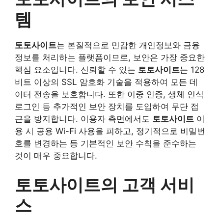
템
토토사이트
는 본질적으로 민감한 개인정보와 금융
정보를 처리하는 플랫폼이므로, 보안은 가장 중요한
핵심 요소입니다. 신뢰할 수 있는
토토사이트
는 128
비트 이상의 SSL 암호화 기술을 적용하여 모든 데
이터 전송을 보호합니다. 또한 이중 인증, 생체 인식
로그인 등 추가적인 보안 장치를 도입하여 무단 접
근을 방지합니다. 이용자 측면에서도
토토사이트
이
용 시 공용 Wi-Fi 사용을 피하고, 정기적으로 비밀번
호를 변경하는 등 기본적인 보안 수칙을 준수하는
것이 매우 중요합니다.
토토사이트의 고객 서비
스