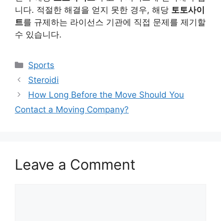
니다. 적절한 해결을 얻지 못한 경우, 해당
토토사이
트
를 규제하는 라이선스 기관에 직접 문제를 제기할
수 있습니다.
Categories
Sports
Steroidi
How Long Before the Move Should You
Contact a Moving Company?
Leave a Comment
Comment